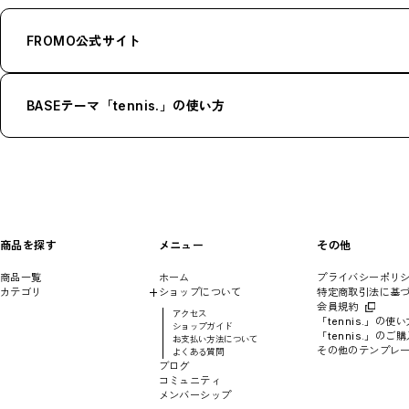
FROMO公式サイト
BASEテーマ「tennis.」の使い方
商品を探す
メニュー
その他
商品一覧
ホーム
プライバシーポリ
カテゴリ
ショップについて
特定商取引法に基
MENS
会員規約
アクセス
WOMENS
「tennis.」の使い
ショップガイド
KIDS
「tennis.」のご購
お支払い方法について
Racket
その他のテンプレ
よくある質問
Ball
ブログ
Bag
コミュニティ
Strings
メンバーシップ