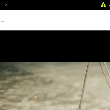
おすすめキーワード
#Racket
#Ball
#Footwear
#Tops
#Bottoms
#Grip
商品カテゴリ
MENS
WOMENS
KIDS
Racket
Ball
Bag
Strings