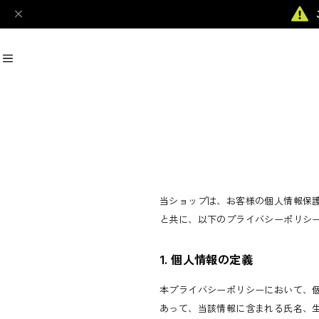
おすすめキーワード
#Racket
#Ball
#Footwear
#Tops
#Bottoms
#Grip
当ショップは、お客様の個人情報保
と共に、以下のプライバシーポリシ
商品カテゴリ
MENS
WOMENS
1. 個人情報の定義
KIDS
Racket
本プライバシーポリシーにおいて、
Ball
Bag
あって、当該情報に含まれる氏名、
Strings