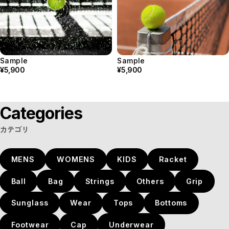
Sample
Sample
¥5,900
¥5,900
Categories
カテゴリ
MENS
WOMENS
KIDS
Racket
Ball
Bag
Strings
Others
Grip
Sunglass
Wear
Tops
Bottoms
Footwear
Cap
Underwear