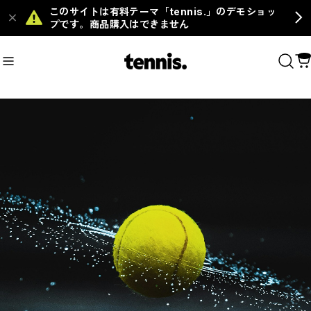
このサイトは有料テーマ「tennis.」のデモショッ
プです。商品購入はできません
ms
#Grip
おすすめキーワード
#Racket
#Ball
#Footwear
#Tops
#Bottoms
#Grip
商品カテゴリ
MENS
WOMENS
KIDS
Racket
Ball