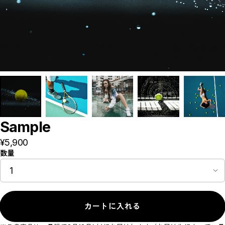
Bag
Strings
Others
Grip
Sunglass
Wear
Tops
Bottoms
Footwear
Cap
Underwear
Sample
¥5,900
数量
カートに入れる