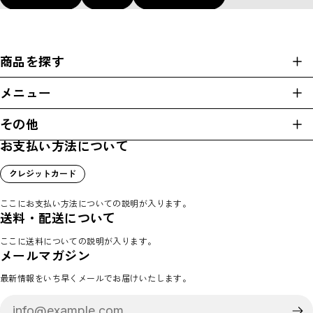
商品を探す
商品一覧
メニュー
カテゴリ
ホーム
MENS
その他
ショップについて
WOMENS
お支払い方法について
プライバシーポリシー
KIDS
アクセス
特定商取引法に基づく表記
ショップガイド
Racket
クレジットカード
会員規約
お支払い方法について
Ball
よくある質問
「tennis.」の使い方
Bag
ここにお支払い方法についての説明が入ります。
ブログ
「tennis.」のご購入
送料・配送について
Strings
コミュニティ
その他のテンプレート
Others
ここに送料についての説明が入ります。
メンバーシップ
メールマガジン
Wear
マイページ
ログイン
最新情報をいち早くメールでお届けいたします。
お問い合わせ