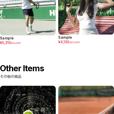
Sample
Sample
¥4,130
¥5,310
30%OFF
10%OFF
Other Items
その他の商品